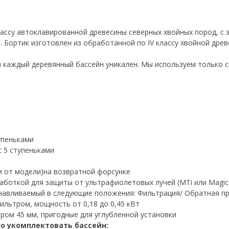
лассу автоклавированной древесины северных хвойных пород, с 
 Бортик изготовлен из обработанной по IV классу хвойной древе
и каждый деревянный бассейн уникален. Мы используем только 
тупеньками
с 5 ступеньками
сти от модели)на возвратной форсунке
боткой для защиты от ультрафиолетовых лучей (MTi или Magic 
навливаемый в следующие положения: Фильтрация/ Обратная пр
льтром, мощность от 0,18 до 0,45 кВт
ром 45 мм, пригодные для углубленной установки
о укомплектовать бассейн: