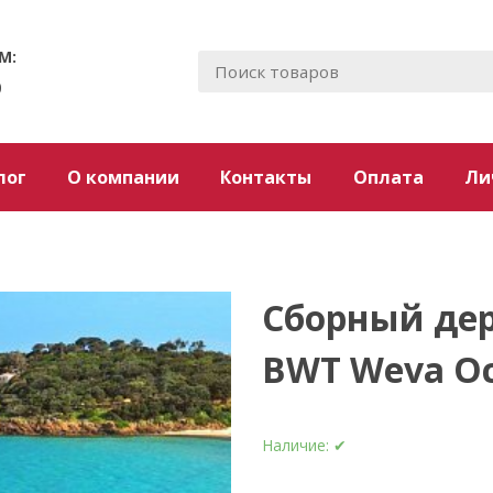
М:
0
лог
О компании
Контакты
Оплата
Ли
T
Сборный де
BWT Weva Oc
Наличие:
✔