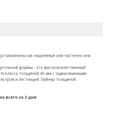
трубы диаметром 45 мм, пригодные для
ускная способность возвратной форсунки 8.3 м3/ч
бленная \ частично углублённая
лет
 установлены как надземные или частично или
угольной формы - это высококачественный
ы IV класса толщиной 45 мм с оцинкованными
льтров и лестницей. Лайнер толщиной
 всего за 3 дня.