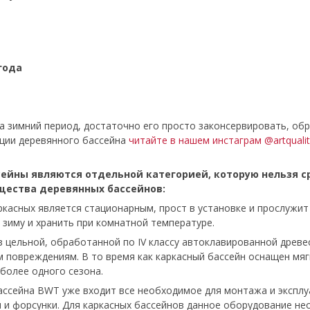
 года
а зимний период, достаточно его просто законсервировать, об
ации деревянного бассейна
читайте в нашем инстаграм @artquality
сейны являются отдельной категорией, которую нельзя 
щества деревянных бассейнов:
асных является стационарным, прост в установке и прослужит б
зиму и хранить при комнатной температуре.
 цельной, обработанной по IV классу автоклавированной древе
повреждениям. В то время как каркасный бассейн оснащен мягк
более одного сезона.
сейна BWT уже входит все необходимое для монтажа и эксплуат
ы и форсунки. Для каркасных бассейнов данное оборудование н