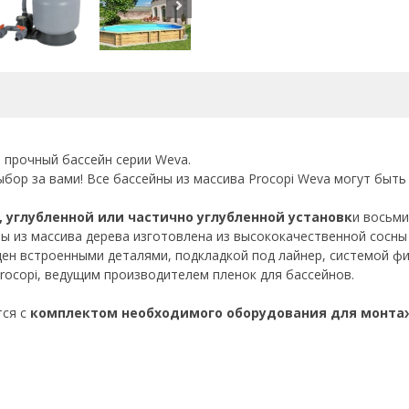
Полужесткие гидравлические 
заглубленной установки. Проп
при чистом фильтре
Скиммер - P-PM-body
Возвратные форсунки - 1 шт.
Установка - Надземная \ углу
Производство - Франция
 прочный бассейн серии Weva.
Гарантия на конструкцию - 5 
ыбор за вами! Все бассейны из массива Procopi Weva могут быть
Гарантия на лайнер - 2 года
, углубленной или частично углубленной установк
и восьми
Гарантия на лестницу - 2 года
ы из массива дерева изготовлена ​​из высококачественной сосн
Гарантия на скиммер - 2 года
ен встроенными деталями, подкладкой под лайнер, системой фи
rocopi, ведущим производителем пленок для бассейнов.
Гарантия на насос - 2 года
Гарантия на фильтр - 2 года
тся с
комплектом необходимого оборудования для монтажа