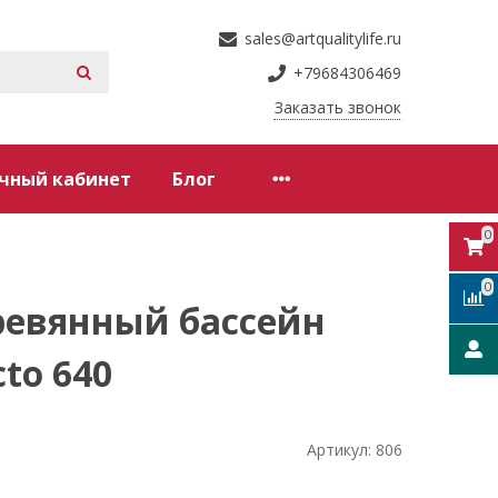
sales@artqualitylife.ru
+79684306469
Заказать звонок
чный кабинет
Блог
0
0
ревянный бассейн
to 640
Артикул:
806