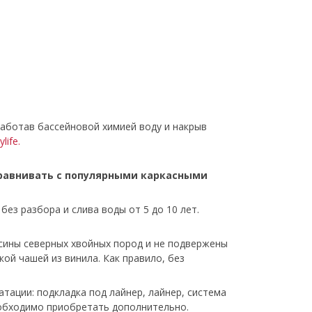
работав бассейновой химией воду и накрыв
life.
сравнивать с популярными каркасными
ез разбора и слива воды от 5 до 10 лет.
сины северных хвойных пород и не подвержены
ой чашей из винила. Как правило, без
ации: подкладка под лайнер, лайнер, система
еобходимо приобретать дополнительно.