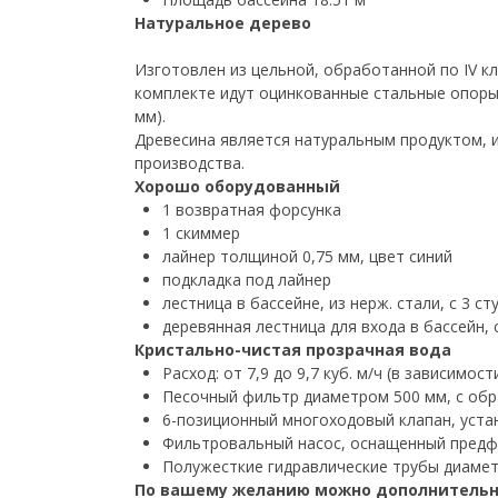
Натуральное дерево
Изготовлен из цельной, обработанной по IV к
комплекте идут оцинкованные стальные опоры.
мм).
Древесина является натуральным продуктом, 
производства.
Хорошо оборудованный
1 возвратная форсунка
1 скиммер
лайнер толщиной 0,75 мм, цвет синий
подкладка под лайнер
лестница в бассейне, из нерж. стали, с 3 с
деревянная лестница для входа в бассейн, 
Кристально-чистая прозрачная вода
Расход: от 7,9 до 9,7 куб. м/ч (в зависимо
Песочный фильтр диаметром 500 мм, с обра
6-позиционный многоходовый клапан, уста
Фильтровальный насос, оснащенный предфи
Полужесткие гидравлические трубы диамет
По вашему желанию можно дополнительн