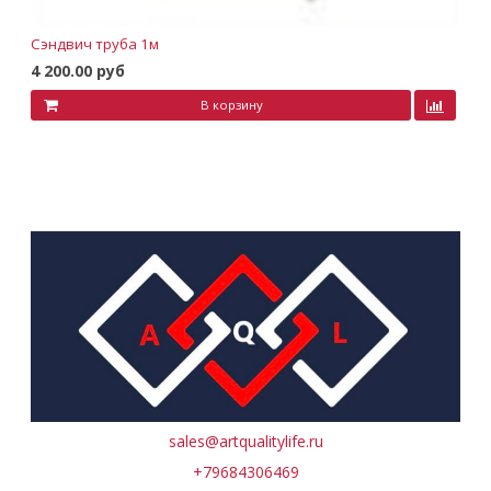
Сэндвич труба 1м
4 200.00 руб
В корзину
sales@artqualitylife.ru
+79684306469