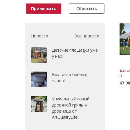
Применить
Сбросить
Новости
Все новости
Детские площадки уже
у нас!
Детс
Выставка банных
3
чанов!
67 9
Уникальный новый
дровяной гриль и
дровница от
ArtQualityLife!