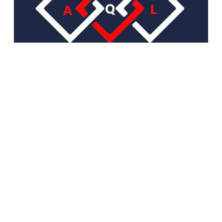
sales@artqualitylife.ru
+79684306469
Обратный звонок
О НАС
О компании
Контакты
Адреса магазинов
Блог
ARTQUALITYLIFE
Доставка