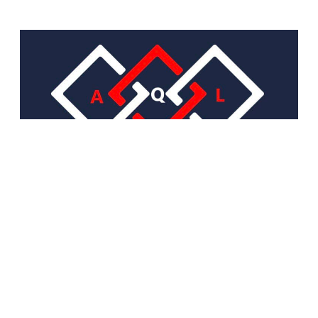
sales@artqualitylife.ru
+79684306469
Обратный звонок
О НАС
О компании
Контакты
Адреса магазинов