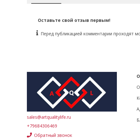
Оставьте свой отзыв первым!
Перед публикацией комментарии проходят м
О
О
К
А
sales@artqualitylife.ru
Б
+79684306469
Обратный звонок