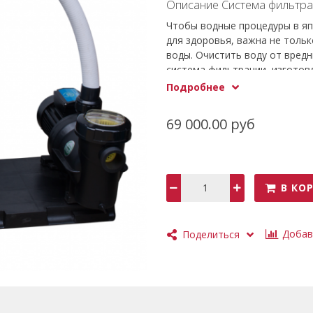
Описание Система фильтра
Чтобы водные процедуры в яп
для здоровья, важна не тольк
воды. Очистить воду от вред
система фильтрации, изготов
автоматическом режиме. Тай
Подробнее
– от 2 до 12 часов.
Погружение в японскую баню,
69 000.00 руб
омоложению и всестороннему
В КО
Добав
Поделиться