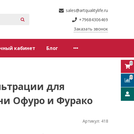
sales@artqualitylife.ru
+79684306469
Заказать звонок
чный кабинет
Блог
0
0
льтрации для
ни Офуро и Фурако
Артикул:
418