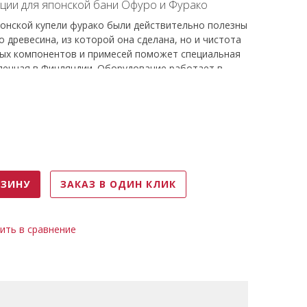
ции для японской бани Офуро и Фурако
онской купели фурако были действительно полезны
о древесина, из которой она сделана, но и чистота
ных компонентов и примесей поможет специальная
ленная в Финляндии. Оборудование работает в
мер может быть установлен на несколько режимов
 наполненную очищенной водой, способствует
 оздоровлению организма.
РЗИНУ
ЗАКАЗ В ОДИН КЛИК
ить в сравнение