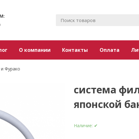
М:
0
лог
О компании
Контакты
Оплата
Ли
 и Фурако
система фи
японской ба
Наличие:
✔