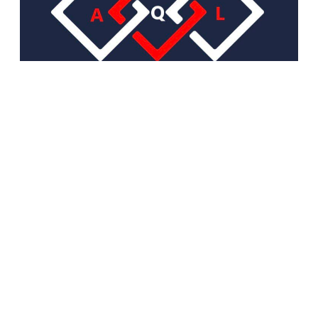
sales@artqualitylife.ru
+79684306469
Обратный звонок
О НАС
О компании
Контакты
Адреса магазинов
Блог
ARTQUALITYLIFE
Доставка