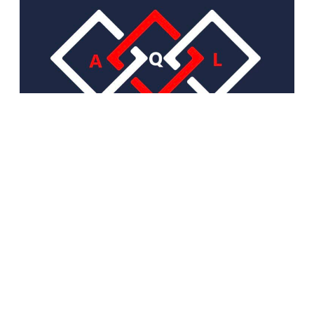
sales@artqualitylife.ru
+79684306469
Обратный звонок
О НАС
О компании
Контакты
Адреса магазинов
Блог