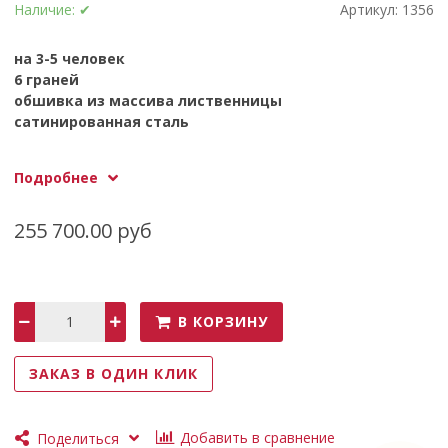
Наличие:
✔
Артикул:
1356
на 3-5 человек
6 граней
обшивка из массива лиственницы
сатинированная сталь
Размеры: ДxВxШ: 1750мм х 1670мм x 1750мм
Подробнее
Вес в упаковке: ~ 170кг
Объем воды: 1000 литров
255 700.00 руб
В КОРЗИНУ
ЗАКАЗ В ОДИН КЛИК
Добавить в сравнение
Поделиться