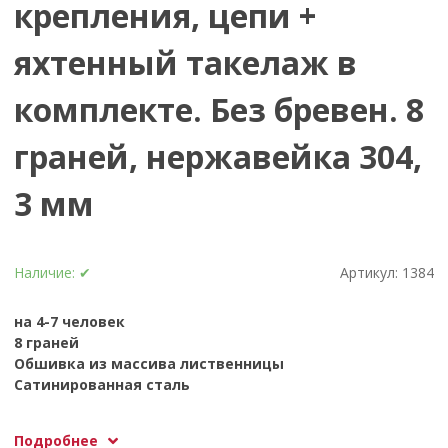
крепления, цепи +
яхтенный такелаж в
комплекте. Без бревен. 8
граней, нержавейка 304,
3 мм
Наличие:
✔
Артикул:
1384
на 4-7 человек
8 граней
Обшивка из массива лиственницы
Сатинированная сталь
Размеры: ДxВxШ: 2150мм х 6000мм x 2150мм
Подробнее
Вес в упаковке: ~ 560кг