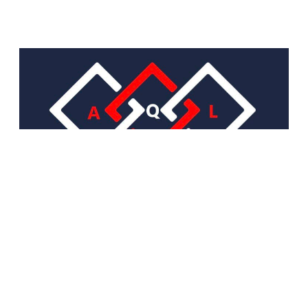
sales@artqualitylife.ru
+79684306469
Обратный звонок
О НАС
О компании
Контакты